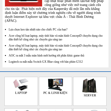
cập nhật hoặc phần mềm lậu/bất hợp pháp
cũng giống như việc mở toang cánh cửa
cho tin tặc. Phát hiện mới đây của Kaspersky đã một lần nữa khẳng
định luận điểm này từ chương trình nghiên cứu về người dùng trình
duyệt Internet Explorer tại khu vực châu Á - Thái Bình Dương
(APAC).
Lựa chọn keo tản nhiệt nào cho chiếc PC của bạn?
Acer công bố loạt laptop, máy tính bàn và màn hình ConceptD chuyên dụng cho
dân thiết kế cũng như các chuyên gia sáng tạo
Acer công bố loạt laptop, máy tính bàn và màn hình ConceptD chuyên dụng cho
dân thiết kế cũng như các chuyên gia sáng tạo
AOC ra mắt 3 mẫu màn hình mới hướng tới phân khúc game thủ
Logitech ra mắt mẫu Switch GX Blue cùng với bàn phím G512
LAPTOP
PC & LINH KIỆN
SERVER