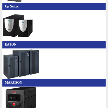
Up SeLec
EATON
MARUSON