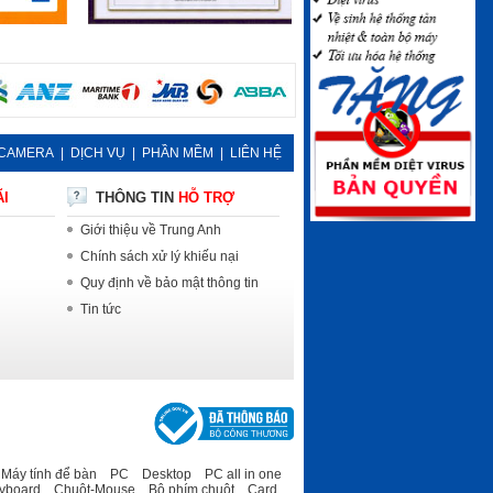
CAMERA
|
DỊCH VỤ
|
PHẦN MỀM
|
LIÊN HỆ
ÃI
THÔNG TIN
HỖ TRỢ
Giới thiệu về Trung Anh
Chính sách xử lý khiếu nại
Quy định về bảo mật thông tin
Tin tức
áy tính để bàn
PC
Desktop
PC all in one
yboard
Chuột-Mouse
Bộ phím chuột
Card