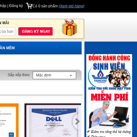
nhập
|
Đăng ký
Có
0
sản phẩm
(Xem giỏ hàng)
ẦN MỀM
Sắp xếp theo
Mặc định