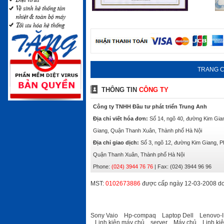
TRANG 
THÔNG TIN
CÔNG TY
Công ty TNHH Đầu tư phát triển Trung Anh
Địa chỉ viết hóa đơn:
Số 14, ngõ 40, đường Kim Gia
Giang, Quận Thanh Xuân, Thành phố Hà Nội
Địa chỉ giao dịch:
Số 3, ngõ 12, đường Kim Giang, 
Quận Thanh Xuân, Thành phố Hà Nội
Phone:
(024) 3944 76 76
|
Fax:
(024) 3944 96 96
MST:
0102673886
được cấp ngày 12-03-2008 do
Sony Vaio
Hp-compaq
Laptop Dell
Lenovo-
Linh kiện máy chủ
server
Máy chủ
Linh ki