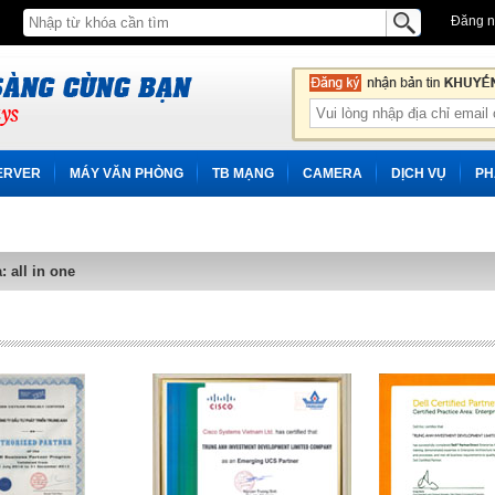
Đăng 
ERVER
MÁY VĂN PHÒNG
TB MẠNG
CAMERA
DỊCH VỤ
PH
 all in one