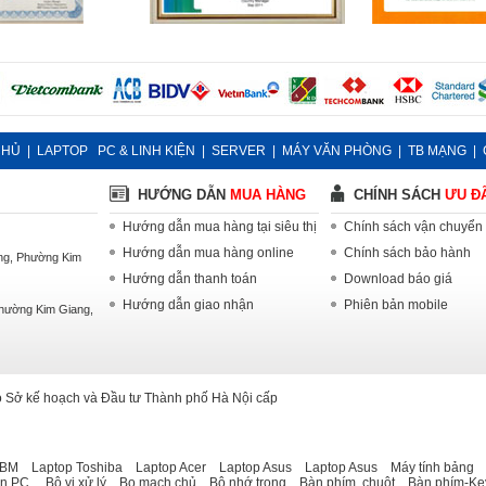
CHỦ
|
LAPTOP
PC & LINH KIỆN
|
SERVER
|
MÁY VĂN PHÒNG
|
TB MẠNG
|
HƯỚNG DẪN
MUA HÀNG
CHÍNH SÁCH
ƯU Đ
Hướng dẫn mua hàng tại siêu thị
Chính sách vận chuyển
Hướng dẫn mua hàng online
Chính sách bảo hành
ng, Phường Kim
Hướng dẫn thanh toán
Download báo giá
Hướng dẫn giao nhận
Phiên bản mobile
Phường Kim Giang,
 Sở kế hoạch và Đầu tư Thành phố Hà Nội cấp
IBM
Laptop Toshiba
Laptop Acer
Laptop Asus
Laptop Asus
Máy tính bảng
M
ện PC
Bộ vi xử lý
Bo mạch chủ
Bộ nhớ trong
Bàn phím, chuột
Bàn phím-Ke