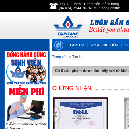
093. 789. 6868: Chăm sóc khách hàng
(84-024) 3944 76 76 : Mua hàng online
LAPTOP
PC & LINH KIỆN
S
Trang chủ
Tìm kiếm
Có 0 sản phẩm được tìm thấy với từ khóa:
CHỨNG NHẬN